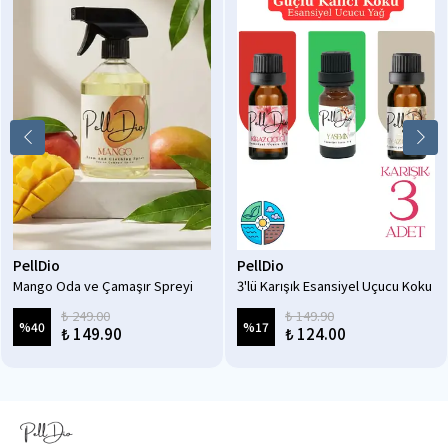
PellDio
PellDio
Mango Oda ve Çamaşır Spreyi
3'lü Karışık Esansiyel Uçucu Koku
500ml
Yağı Difüzör Esansı Buhurdanlık
₺ 249.00
₺ 149.90
Yağı Aromaterapi Yağı 10 ml-3
%
40
%
17
₺ 149.90
₺ 124.00