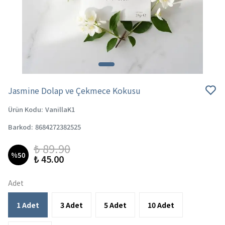
Jasmine Dolap ve Çekmece Kokusu
Ürün Kodu
:
VanillaK1
Barkod
:
8684272382525
₺ 89.90
%
50
₺ 45.00
Adet
1 Adet
3 Adet
5 Adet
10 Adet