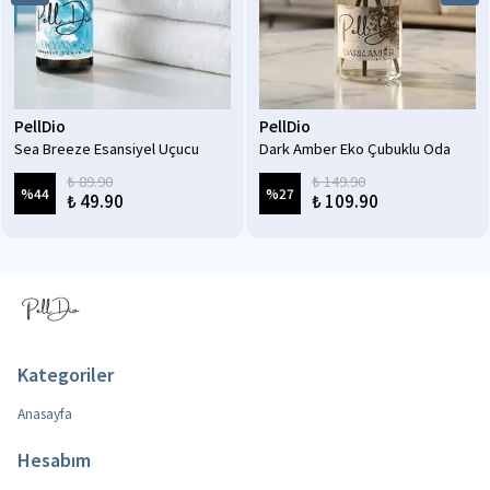
PellDio
PellDio
Sea Breeze Esansiyel Uçucu
Dark Amber Eko Çubuklu Oda
Koku Yağı Difüzör Esansı
Kokusu 100 ml
₺ 89.90
₺ 149.90
Buhurdanlık Yağı Aromaterapi
%
44
%
27
₺ 49.90
₺ 109.90
Yağı 10 ml
Kategoriler
Anasayfa
Hesabım