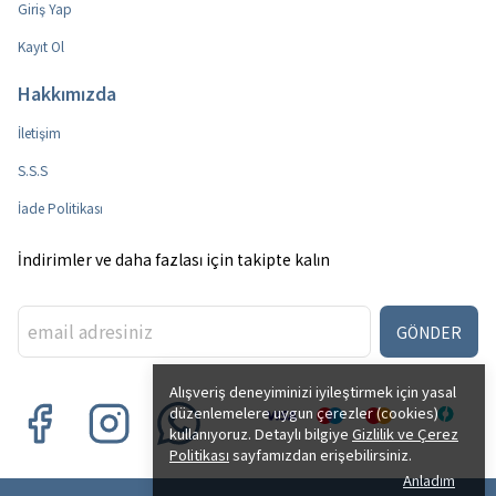
Giriş Yap
Kayıt Ol
Hakkımızda
İletişim
S.S.S
İade Politikası
İndirimler ve daha fazlası için takipte kalın
GÖNDER
Alışveriş deneyiminizi iyileştirmek için yasal
düzenlemelere uygun çerezler (cookies)
kullanıyoruz. Detaylı bilgiye
Gizlilik ve Çerez
Politikası
sayfamızdan erişebilirsiniz.
Anladım