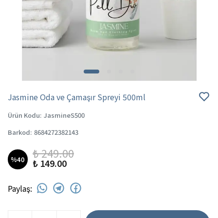
Jasmine Oda ve Çamaşır Spreyi 500ml
Ürün Kodu
:
JasmineS500
Barkod
:
8684272382143
₺ 249.00
%
40
₺ 149.00
Paylaş
: