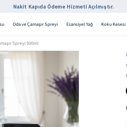
Nakit Kapıda Ödeme Hizmeti Açılmıştır.
su
Oda ve Çamaşır Spreyi
Esansiyel Yağ
Koku Kesesi
maşır Spreyi 500ml