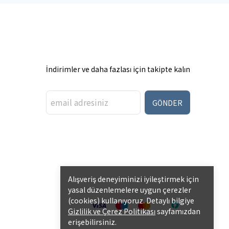
İndirimler ve daha fazlası için takipte kalın
GÖNDER
Alışveriş deneyiminizi iyileştirmek için
yasal düzenlemelere uygun çerezler
(cookies) kullanıyoruz. Detaylı bilgiye
Gizlilik ve Çerez Politikası
sayfamızdan
erişebilirsiniz.