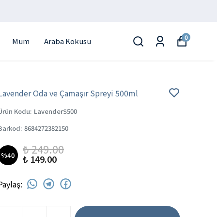
0
Mum
Araba Kokusu
Lavender Oda ve Çamaşır Spreyi 500ml
Ürün Kodu
:
LavenderS500
Barkod
:
8684272382150
₺ 249.00
%
40
₺ 149.00
Paylaş
: