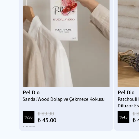
PellDio
PellDio
su 100
Sandal Wood Dolap ve Çekmece Kokusu
Patchouli 
Difüzör Es
Aromatera
₺ 89.90
₺ 
%
50
%
45
₺ 45.00
₺ 
5 Adet