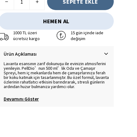
SEPETE EKLE
HEMEN AL
1000 TL üzeri
15 gün içinde iade
ücretsiz kargo
değişim
Ürün Açıklaması
Lavanta esansının zarif dokunuşu ile evinizin atmosferini
yenileyin. PellDio’nun 500 ml’lik Oda ve Çamaşır
Spreyi, hem iç mekanlarda hem de çamaşırlarınıza ferah
bir koku katmak için tasarlanmıştır. Bu özel formül, lavanta
özlerinin rahatlatıcı etkisini barındırarak, stresli günlerin
ardından huzur bulmanıza yardımcı olur.
Devamını Göster