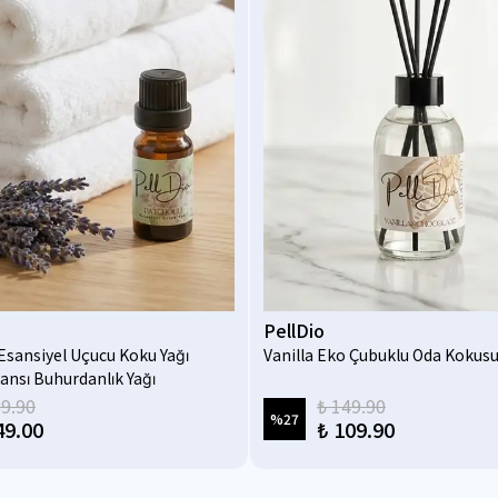
PellDio
Esansiyel Uçucu Koku Yağı
Vanilla Eko Çubuklu Oda Kokusu
ansı Buhurdanlık Yağı
pi Yağı 10 ml
89.90
₺ 149.90
%
27
49.00
₺ 109.90