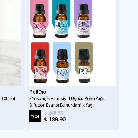
PellDio
PellD
 100 ml
6'lı Karışık Esansiyel Uçucu Koku Yağı
Dark A
Difüzör Esansı Buhurdanlık Yağı
Difüzö
Aromaterapi Yağı 10 ml-1
Aromat
₺ 249.90
%
24
%
45
₺ 189.90