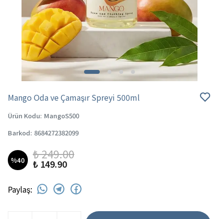
Mango Oda ve Çamaşır Spreyi 500ml
Ürün Kodu
:
MangoS500
Barkod
:
8684272382099
₺ 249.00
%
40
₺ 149.90
Paylaş
: