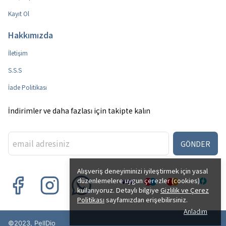
Kayıt Ol
Hakkımızda
İletişim
S.S.S
İade Politikası
İndirimler ve daha fazlası için takipte kalın
GÖNDER
Alışveriş deneyiminizi iyileştirmek için yasal
düzenlemelere uygun çerezler (cookies)
kullanıyoruz. Detaylı bilgiye
Gizlilik ve Çerez
Politikası
sayfamızdan erişebilirsiniz.
Anladım
©2023, PellDio