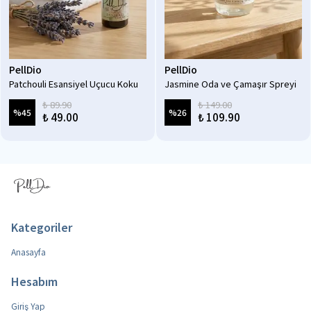
PellDio
PellDio
Patchouli Esansiyel Uçucu Koku
Jasmine Oda ve Çamaşır Spreyi
Yağı Difüzör Esansı Buhurdanlık
250ml
₺ 89.90
₺ 149.00
Yağı Aromaterapi Yağı 10 ml
%
45
%
26
₺ 49.00
₺ 109.90
Kategoriler
Anasayfa
Hesabım
Giriş Yap